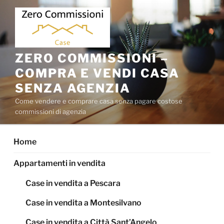
Salta
al
contenuto
ZERO COMMISSIONI –
COMPRA E VENDI CASA
SENZA AGENZIA
Come vendere e comprare casa senza pagare costose
commissioni di agenzia
Home
Appartamenti in vendita
Case in vendita a Pescara
Case in vendita a Montesilvano
Case in vendita a Città Sant’Angelo