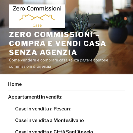
Salta
al
contenuto
ZERO COMMISSIONI –
COMPRA E VENDI CASA
SENZA AGENZIA
Come vendere e comprare casa senza pagare costose
commissioni di agenzia
Home
Appartamenti in vendita
Case in vendita a Pescara
Case in vendita a Montesilvano
Case in vendita a Città Sant’Angelo