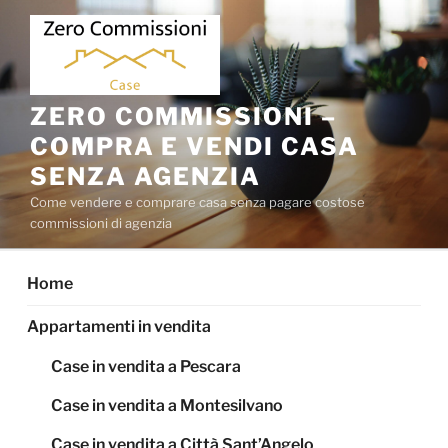
Salta
al
contenuto
ZERO COMMISSIONI –
COMPRA E VENDI CASA
SENZA AGENZIA
Come vendere e comprare casa senza pagare costose
commissioni di agenzia
Home
Appartamenti in vendita
Case in vendita a Pescara
Case in vendita a Montesilvano
Case in vendita a Città Sant’Angelo