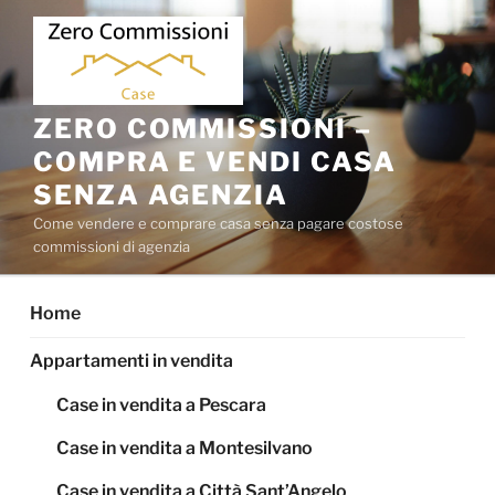
Salta
al
contenuto
ZERO COMMISSIONI –
COMPRA E VENDI CASA
SENZA AGENZIA
Come vendere e comprare casa senza pagare costose
commissioni di agenzia
Home
Appartamenti in vendita
Case in vendita a Pescara
Case in vendita a Montesilvano
Case in vendita a Città Sant’Angelo