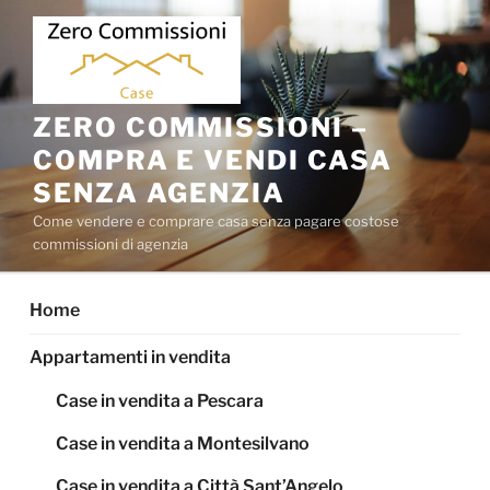
Salta
al
contenuto
ZERO COMMISSIONI –
COMPRA E VENDI CASA
SENZA AGENZIA
Come vendere e comprare casa senza pagare costose
commissioni di agenzia
Home
Appartamenti in vendita
Case in vendita a Pescara
Case in vendita a Montesilvano
Case in vendita a Città Sant’Angelo