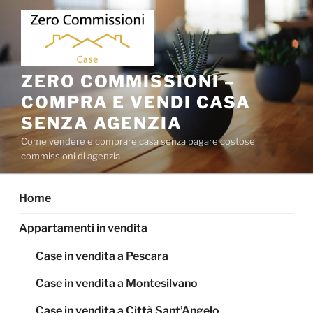
Salta
al
contenuto
ZERO COMMISSIONI –
COMPRA E VENDI CASA
SENZA AGENZIA
Come vendere e comprare casa senza pagare costose
commissioni di agenzia
Home
Appartamenti in vendita
Case in vendita a Pescara
Case in vendita a Montesilvano
Case in vendita a Città Sant’Angelo